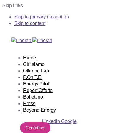
Skip links
Skip to primary navigation
Skip to content
Home
Chi siamo
Offering Lab
P.On.T.E.
Energy Pilot
Report Offerte
Bollettino
Press
Beyond Energy
Linkedin
Google
Contattaci