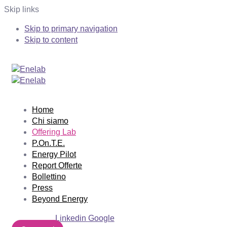
Skip links
Skip to primary navigation
Skip to content
Home
Chi siamo
Offering Lab
P.On.T.E.
Energy Pilot
Report Offerte
Bollettino
Press
Beyond Energy
Linkedin
Google