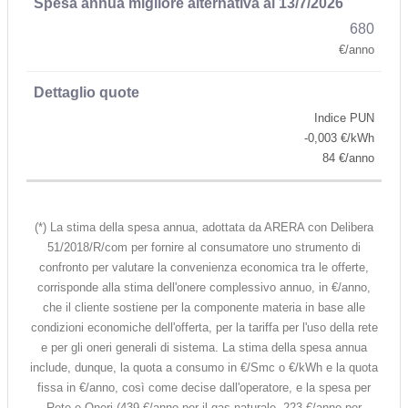
680
€/anno
Indice PUN
-0,003 €/kWh
84 €/anno
(*) La stima della spesa annua, adottata da ARERA con Delibera
51/2018/R/com per fornire al consumatore uno strumento di
confronto per valutare la convenienza economica tra le offerte,
corrisponde alla stima dell'onere complessivo annuo, in €/anno,
che il cliente sostiene per la componente materia in base alle
condizioni economiche dell'offerta, per la tariffa per l'uso della rete
e per gli oneri generali di sistema. La stima della spesa annua
include, dunque, la quota a consumo in €/Smc o €/kWh e la quota
fissa in €/anno, così come decise dall'operatore, e la spesa per
Rete e Oneri (439 €/anno per il gas naturale, 223 €/anno per