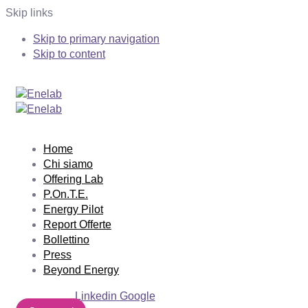
Skip links
Skip to primary navigation
Skip to content
Home
Chi siamo
Offering Lab
P.On.T.E.
Energy Pilot
Report Offerte
Bollettino
Press
Beyond Energy
Linkedin
Google