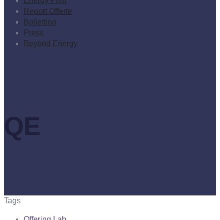
Energy Pilot
Report Offerte
Bollettino
Press
Beyond Energy
QE
Tags
Offering Lab