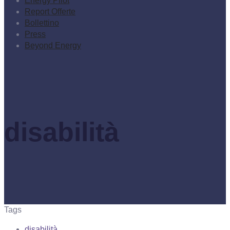
Energy Pilot
Report Offerte
Bollettino
Press
Beyond Energy
disabilità
Tags
disabilità