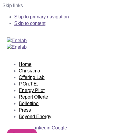
Skip links
Skip to primary navigation
Skip to content
Home
Chi siamo
Offering Lab
P.On.T.E.
Energy Pilot
Report Offerte
Bollettino
Press
Beyond Energy
Linkedin
Google