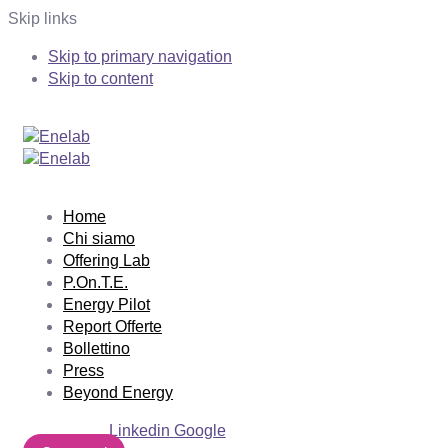
Skip links
Skip to primary navigation
Skip to content
Home
Chi siamo
Offering Lab
P.On.T.E.
Energy Pilot
Report Offerte
Bollettino
Press
Beyond Energy
Linkedin
Google