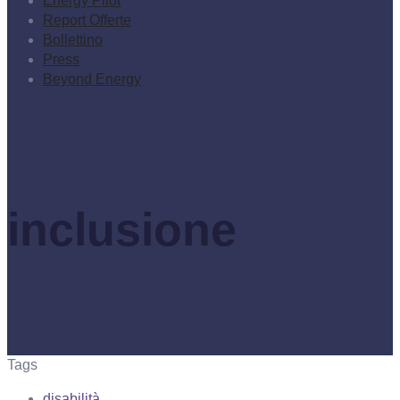
Energy Pilot
Report Offerte
Bollettino
Press
Beyond Energy
inclusione
Tags
disabilità